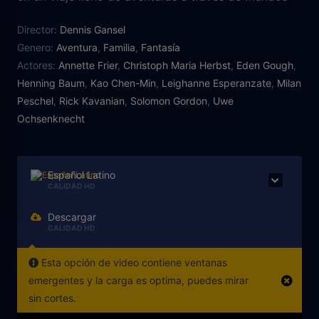
fantásticos para rescatar a su hija secuestrada, la
Director:
Dennis Gansel
princesa Li Si, de la impenetrable Ciudad Dragón y
Genero:
Aventura
,
Familia
,
Fantasía
así también resolver el secreto de los misteriosos
Actores:
Annette Frier
,
Christoph Maria Herbst
,
Eden Gough
,
orígenes de Jim.
Henning Baum
,
Kao Chen-Min
,
Leighanne Esperanzate
,
Milan
Peschel
,
Rick Kavanian
,
Solomon Gordon
,
Uwe
Ochsenknecht
Español Latino
CALIDAD HD
Descargar
CALIDAD HD
Esta opción de video contiene ventanas
emergentes y la carga es optima, puedes mirar
sin cortes.