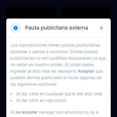
Pauta publicitaria externa
Los reproductores tienen pautas publicitarias
externas y ajenas a nosotros. Dichas pautas
publicitarias no son posibles bloquearlas ya que
no estan en nuestro poder. Si usted desea
ingresar al sitio web es necesario
Aceptar
que
pueden abrirse publicidad al hacer algunas de
2018
2011
las siguientes acciones:
El final de todo
Rango
Al dar click en cualquier parte del sitio web
Al dar click en reproducir
Al
no aceptar
navegar con anuncios no va a