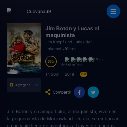
Jim Botón y Lucas el
maquinista
Jim Knopf und Lukas der
Lokomotivführer
63
63
(No Ratings Yet)
1h 50m
2018
HD
Agregar a...
Compartir
Jim Botón y su amigo Luke, el maquinista, viven en
la pequeña isla de Morrowland. Un día, se embarcan
en un viaje lleno de aventuras a través de mundos