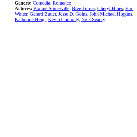
Genero:
Comedia
,
Romance
Actores:
Bonnie Somerville
,
Bree Turner
,
Cheryl Hines
,
Eric
Winter
,
Gerard Butler
,
Jesse D. Goins
,
John Michael Higgins
,
Katherine Heigl
,
Kevin Connolly
,
Nick Searcy