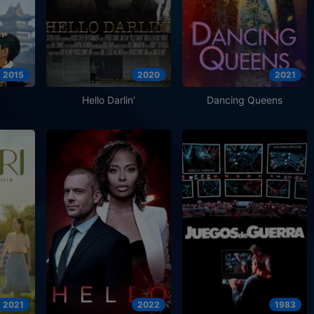
2015
2020
2021
Hello Darlin’
Dancing Queens
2021
2022
1983