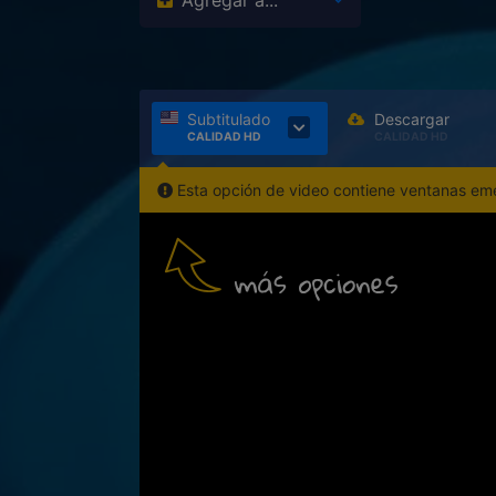
Agregar a...
Subtitulado
Descargar
CALIDAD HD
CALIDAD HD
Esta opción de video contiene ventanas emer