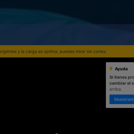
gentes y la carga es optima, puedes mirar sin cortes.
Ayuda
Si tienes pr
cambiar el 
arriba.
Muestram