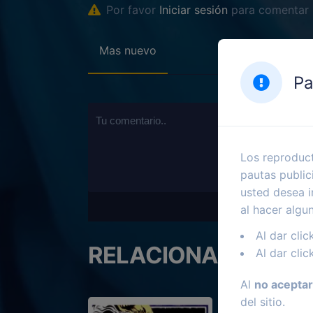
Por favor
Iniciar sesión
para comentar
Mas nuevo
Pa
Los reproduct
pautas public
usted desea i
al hacer algu
Al dar clic
RELACIONADOS
Al dar clic
Al
no aceptar
del sitio.