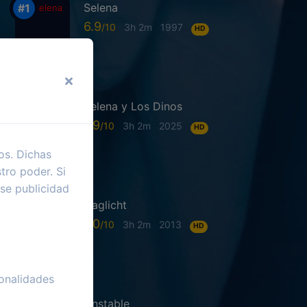
Selena
6.9
3h 2m
1997
HD
Selena y Los Dinos
7.9
3h 2m
2025
HD
os. Dichas
tro poder. Si
se publicidad
Daglicht
7.0
3h 2m
2013
HD
onalidades
Unstable