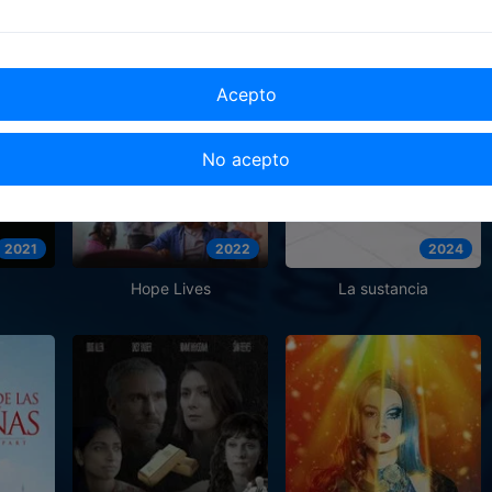
Acepto
No acepto
2021
2022
2024
Hope Lives
La sustancia