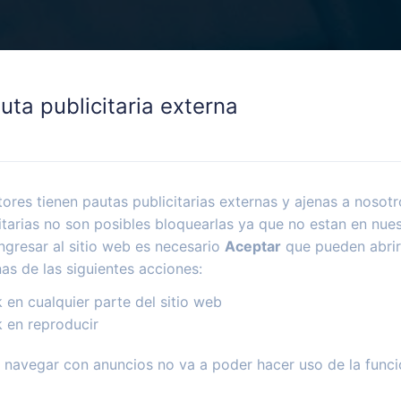
uta publicitaria externa
ores tienen pautas publicitarias externas y ajenas a nosotr
itarias no son posibles bloquearlas ya que no estan en nues
ngresar al sitio web es necesario
Aceptar
que pueden abrir
nas de las siguientes acciones:
k en cualquier parte del sitio web
k en reproducir
navegar con anuncios no va a poder hacer uso de la funci