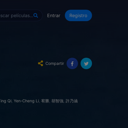
Entrar
Registro
Compartir
ing Qi
,
Yen-Cheng Li
,
宥勝
,
胡智強
,
許乃涵