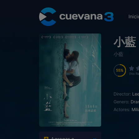
Inici
小藍
小藍
55
55
55
55
(No Ra
Director:
Lee
Genero:
Dra
Actores:
Mil