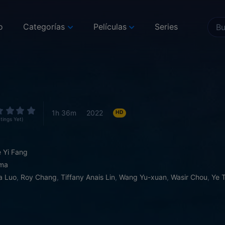
o
Categorías
Películas
Series
1h 36m
2022
HD
tings Yet)
 Yi Fang
ma
ia Luo
,
Roy Chang
,
Tiffany Anais Lin
,
Wang Yu-xuan
,
Wasir Chou
,
Ye T