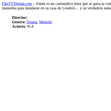
FlixTVDigital.com
– Adam es un carismático tutor que se gana la con
maniobra para instalarse en su casa de Londres… y su verdadera natura
Director:
Genero:
Drama
,
Misterio
Actores:
N/A