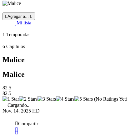
Agregar a...
Mi lista
1
Temporadas
6
Capitulos
Malice
Malice
82.5
82.5
(No Ratings Yet)
Cargando...
Nov. 14, 2025
HD
Compartir