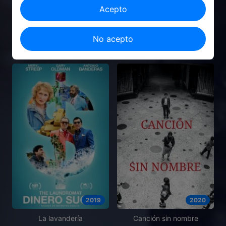
Acepto
2017
2022
No acepto
Melocotones
Marte Um
2019
2020
La lavandería
Canción sin nombre