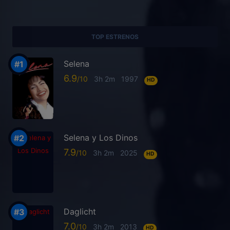
TOP ESTRENOS
Selena
6.9
3h 2m
1997
HD
Selena y Los Dinos
7.9
3h 2m
2025
HD
Daglicht
7.0
3h 2m
2013
HD