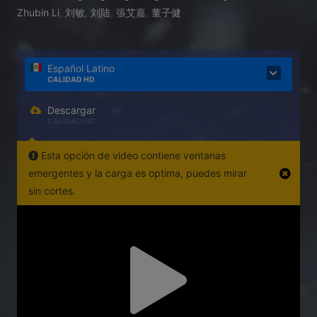
Zhubin Li
,
刘敏
,
刘陆
,
張艾嘉
,
董子健
Español Latino
CALIDAD HD
Descargar
CALIDAD HD
Esta opción de video contiene ventanas
emergentes y la carga es optima, puedes mirar
sin cortes.