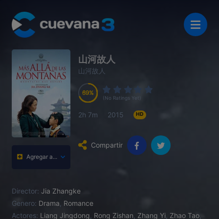
山河故人
山河故人
69
69
69
69
(No Ratings Yet)
2h 7m
2015
HD
Compartir
Agregar a...
Director:
Jia Zhangke
Genero:
Drama
,
Romance
Actores:
Liang Jingdong
,
Rong Zishan
,
Zhang Yi
,
Zhao Tao
,