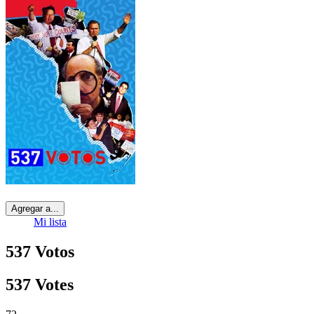
Agregar a...
Mi lista
537 Votos
537 Votes