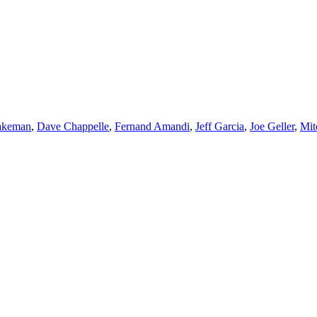
akeman
,
Dave Chappelle
,
Fernand Amandi
,
Jeff Garcia
,
Joe Geller
,
Mit