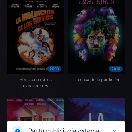
2003
2016
El misterio de los
La casa de la perdición
excavadores
Pauta publicitaria externa