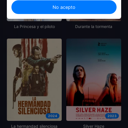
No acepto
2011
2018
La Princesa y el piloto
Durante la tormenta
2024
2023
La hermandad silenciosa
Silver Haze