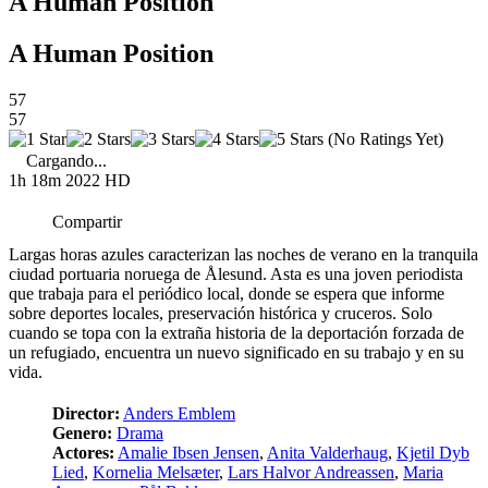
A Human Position
A Human Position
57
57
(No Ratings Yet)
Cargando...
1h 18m
2022
HD
Compartir
Largas horas azules caracterizan las noches de verano en la tranquila
ciudad portuaria noruega de Ålesund. Asta es una joven periodista
que trabaja para el periódico local, donde se espera que informe
sobre deportes locales, preservación histórica y cruceros. Solo
cuando se topa con la extraña historia de la deportación forzada de
un refugiado, encuentra un nuevo significado en su trabajo y en su
vida.
Director:
Anders Emblem
Genero:
Drama
Actores:
Amalie Ibsen Jensen
,
Anita Valderhaug
,
Kjetil Dyb
Lied
,
Kornelia Melsæter
,
Lars Halvor Andreassen
,
Maria