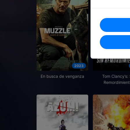
2023
En busca de venganza
Tom Clancy’s: 
Remordimient