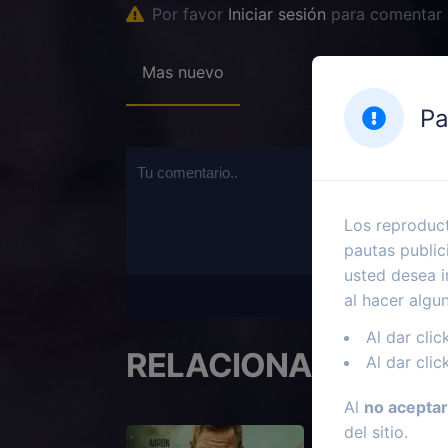
Por favor
Iniciar sesión
para comentar
Mas nuevo
Pa
Los reproduct
pautas public
usted desea i
al hacer algu
Al dar clic
RELACIONADOS
Al dar clic
Al
no aceptar
del sitio.