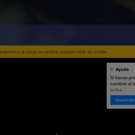
gentes y la carga es optima, puedes mirar sin cortes.
Ayuda
Si tienes pr
cambiar el 
arriba.
Muestram