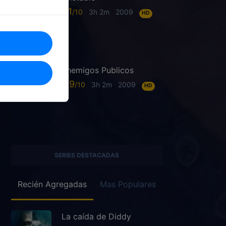
6.1
3h 2m
2009
HD
Enemigos Publicos
6.9
3h 2m
2009
HD
SERIES DESTACADAS
Recién Agregadas
Mas Populares
La caída de Diddy