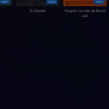
1987
2019
1993
El irlandés
Dragón: La vida de Bruce
Lee