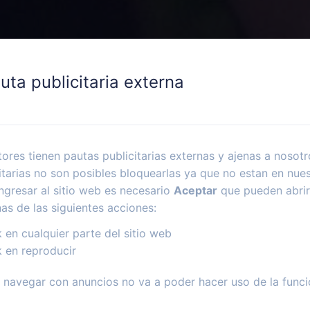
uta publicitaria externa
ores tienen pautas publicitarias externas y ajenas a nosotr
itarias no son posibles bloquearlas ya que no estan en nues
ngresar al sitio web es necesario
Aceptar
que pueden abrir
nas de las siguientes acciones:
k en cualquier parte del sitio web
k en reproducir
navegar con anuncios no va a poder hacer uso de la funci