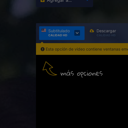
Agregar a...
Subtitulado
Descargar
CALIDAD HD
CALIDAD HD
Esta opción de video contiene ventanas emer