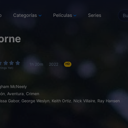
o
Categorías
Películas
Series
orne
1h 20m
2022
HD
tings Yet)
igham McNeely
ión
,
Aventura
,
Crimen
issa Gabor
,
George Weslyn
,
Keith Ortiz
,
Nick Villaire
,
Ray Hansen