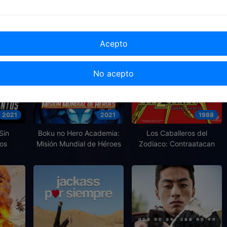
Acepto
No acepto
2021
2021
1988
Sin
Boku no Hero Academia:
Los Caballeros del
os
Misión Mundial de Héroes
Zodiaco: Contraatacan