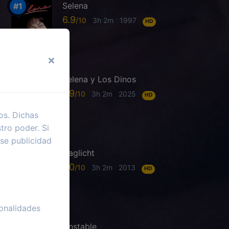
Selena
6.9
3h 2m
1997
HD
Selena y Los Dinos
7.9
3h 2m
2025
HD
os. Dichas
tro poder. Si
se publicidad
Daglicht
7.0
3h 2m
2013
HD
onalidades
Unstable