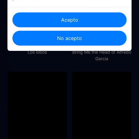
Acepto
No acepto
2020
1974
Los lobos
Bring Me the Head of Alfredo
Garcia