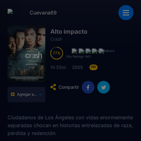
Alto impacto
Crash
77
77
(No Ratings Yet)
1h 55m
2005
HD
Compartir
Agregar a...
Ciudadanos de Los Ángeles con vidas enormemente
separadas chocan en historias entrelazadas de raza,
pérdida y redención.