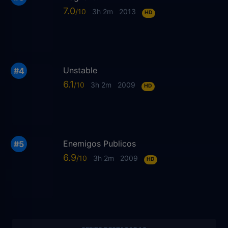
7.0
3h 2m
2013
HD
Unstable
6.1
3h 2m
2009
HD
Enemigos Publicos
6.9
3h 2m
2009
HD