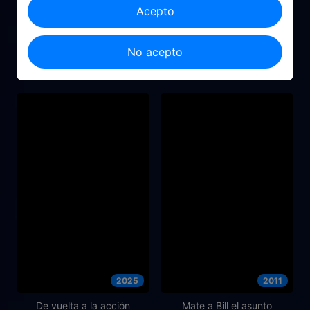
Acepto
2003
2022
No acepto
American Pie 3: La Boda
Ruido de Fondo
2025
2011
De vuelta a la acción
Mate a Bill el asunto