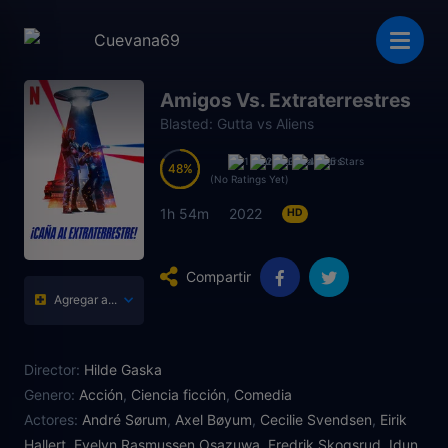
Amigos Vs. Extraterrestres
Blasted: Gutta vs Aliens
48
48
(No Ratings Yet)
1h 54m
2022
HD
Compartir
Agregar a...
Director:
Hilde Gaska
Genero:
Acción
,
Ciencia ficción
,
Comedia
Actores:
André Sørum
,
Axel Bøyum
,
Cecilie Svendsen
,
Eirik
Hallert
,
Evelyn Rasmussen Osazuwa
,
Fredrik Skogsrud
,
Idun