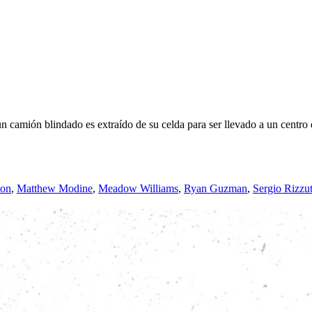
n camión blindado es extraído de su celda para ser llevado a un centro 
ion
,
Matthew Modine
,
Meadow Williams
,
Ryan Guzman
,
Sergio Rizzu