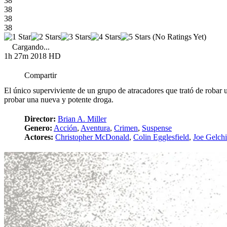
38
38
38
38
(No Ratings Yet)
Cargando...
1h 27m
2018
HD
Compartir
El único superviviente de un grupo de atracadores que trató de robar u
probar una nueva y potente droga.
Director:
Brian A. Miller
Genero:
Acción
,
Aventura
,
Crimen
,
Suspense
Actores:
Christopher McDonald
,
Colin Egglesfield
,
Joe Gelch