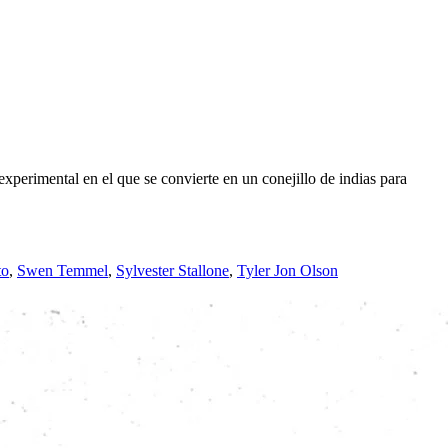
experimental en el que se convierte en un conejillo de indias para
to
,
Swen Temmel
,
Sylvester Stallone
,
Tyler Jon Olson