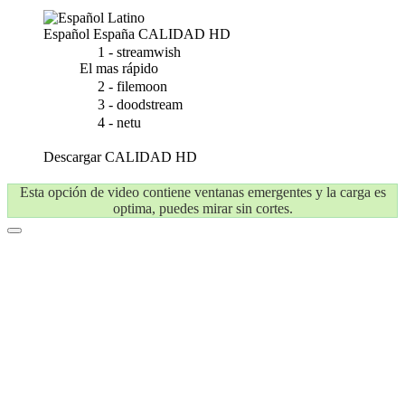
Español España
CALIDAD HD
1 - streamwish
El mas rápido
2 - filemoon
3 - doodstream
4 - netu
Descargar
CALIDAD HD
Esta opción de video contiene ventanas emergentes y la carga es
optima, puedes mirar sin cortes.