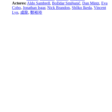
Actores:
Aldo Sambrell
,
Božidar Smiljanić
,
Dan Mintz
,
Eva
Cobo
,
Jonathan Isgar
,
Nick Brandon
,
Shôko Ikeda
,
Vincent
Lyn
,
成龍
,
鄭裕玲