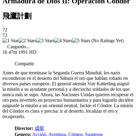
Armadura de Dios II: Operación Cóndor
飛鷹計劃
72
72
(No Ratings Yet)
Cargando...
1h 47m
1991
HD
Compartir
Antes de que terminase la Segunda Guerra Mundial, los nazis
escondieron en el desierto del Sáhara el oro que habían robado en
diversos países europeos. El general alemán Von Katterling asignó
la misión a su ayudante personal y a dieciocho soldados de los que
nunca más se supo. Ahora, las Naciones Unidas quieren recuperar el
oro para invertirlo en proyectos humanitarios y para lograrlo deciden
asignarle la misión a un oriental neutral, Jackie el Cóndor. La misión
del Cóndor es clara y precisa: ir al desierto, localizar el oro y
recuperarlo.
Director:
成龍
Genero:
Acción
,
Aventura
,
Crimen
,
Suspense