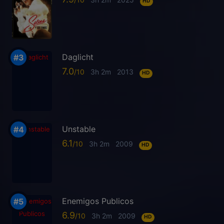
HD
Daglicht
7.0
3h 2m
2013
HD
Unstable
6.1
3h 2m
2009
HD
Enemigos Publicos
6.9
3h 2m
2009
HD