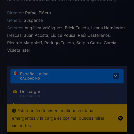
violento como ellos, pero podría tener que hacer un
Director:
Rafael Piñero
esfuerzo adicional.
Genero:
Suspense
Actores:
Angélica Velásquez
,
Erick Tejeda
,
Ileana Hernández
Illescas
,
Juan Acosta
,
Lídice Pousa
,
Raúl Castellanos
,
Ricardo Margaleff
,
Rodrigo Tejeda
,
Sergio García García
,
Violeta Isfel
Español Latino
CALIDAD HD
Descargar
CALIDAD HD
Esta opción de video contiene ventanas
emergentes y la carga es optima, puedes mirar
sin cortes.