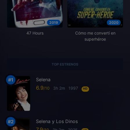
2019
2020
47 Hours
Cómo me convertí en
superhéroe
TOP ESTRENOS
Selena
6.9
3h 2m
1997
HD
Selena y Los Dinos
7.9
3h 2m
2025