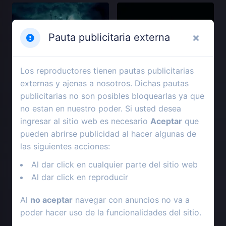
Pauta publicitaria externa
Los reproductores tienen pautas publicitarias
externas y ajenas a nosotros. Dichas pautas
publicitarias no son posibles bloquearlas ya que
no estan en nuestro poder. Si usted desea
ingresar al sitio web es necesario
Aceptar
que
pueden abrirse publicidad al hacer algunas de
2025
2024
las siguientes acciones:
El último respiro
Bad Boys: Hasta la muerte
Al dar click en cualquier parte del sitio web
Al dar click en reproducir
Al
no aceptar
navegar con anuncios no va a
poder hacer uso de la funcionalidades del sitio.