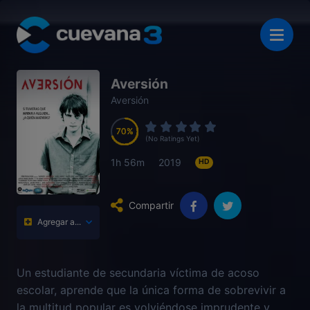
Aversión
Aversión
70
70
70
70
(No Ratings Yet)
1h 56m
2019
HD
Compartir
Agregar a...
Un estudiante de secundaria víctima de acoso
escolar, aprende que la única forma de sobrevivir a
la multitud popular es volviéndose imprudente y