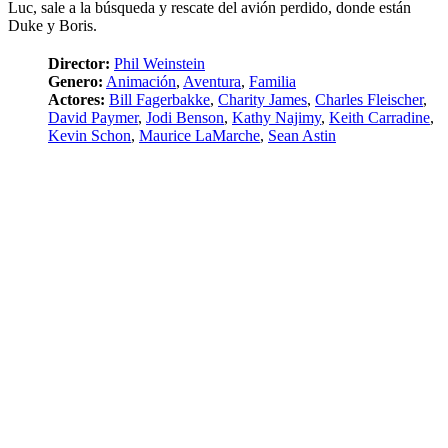
Luc, sale a la búsqueda y rescate del avión perdido, donde están
Duke y Boris.
Director:
Phil Weinstein
Genero:
Animación
,
Aventura
,
Familia
Actores:
Bill Fagerbakke
,
Charity James
,
Charles Fleischer
,
David Paymer
,
Jodi Benson
,
Kathy Najimy
,
Keith Carradine
,
Kevin Schon
,
Maurice LaMarche
,
Sean Astin