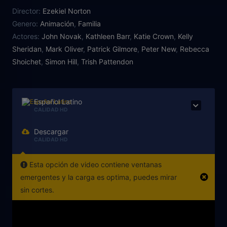
bailen y brillen. Lumina y su mejor amigo Kuda, una
Director:
Ezekiel Norton
caballito de mar rosa, inician una aventura en un
Genero:
Animación
,
Familia
majestuoso reino marino. Allí utiliza sus poderes
Actores:
John Novak
,
Kathleen Barr
,
Katie Crown
,
Kelly
para ayudar a que sus amigos se preparen para el
Sheridan
,
Mark Oliver
,
Patrick Gilmore
,
Peter New
,
Rebecca
Baile Real. Entonces Lumina descubre que sus perlas
Shoichet
,
Simon Hill
,
Trish Pattendon
mágicas son la clave para conocer su verdadero
destino y para salvar al reino.
Español Latino
CALIDAD HD
Descargar
CALIDAD HD
Esta opción de video contiene ventanas
emergentes y la carga es optima, puedes mirar
sin cortes.