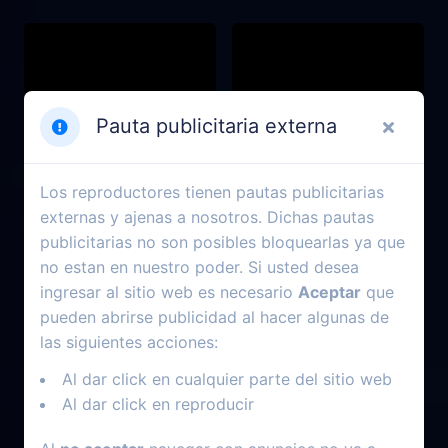
Pauta publicitaria externa
Los reproductores tienen pautas publicitarias
externas y ajenas a nosotros. Dichas pautas
publicitarias no son posibles bloquearlas ya que
no estan en nuestro poder. Si usted desea
ingresar al sitio web es necesario
Aceptar
que
1996
2003
pueden abrirse publicidad al hacer algunas de
Jim y el durazno gigante
Héroes al rescate
las siguientes acciones:
Al dar click en cualquier parte del sitio web
Al dar click en reproducir