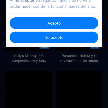
Al
no aceptar
navegar con anuncios no va a
poder hacer uso de la funcionalidades del sitio.
Acepto
No acepto
2021
2011
Kally’s Mashup: Un
Doraemon: Nobita y la
cumpleaños muy Kally
revolución de los robots