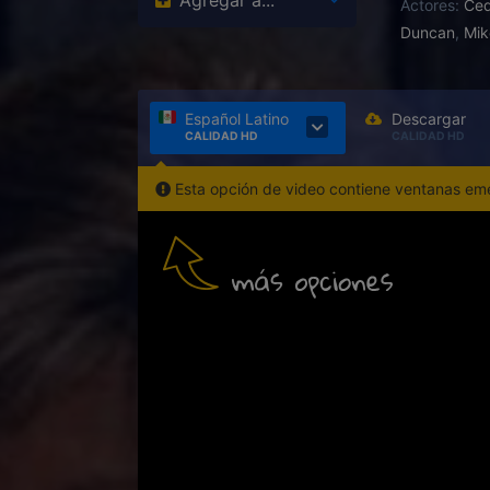
Agregar a...
Actores:
Ced
Duncan
,
Mik
Español Latino
Descargar
CALIDAD HD
CALIDAD HD
Esta opción de video contiene ventanas emer