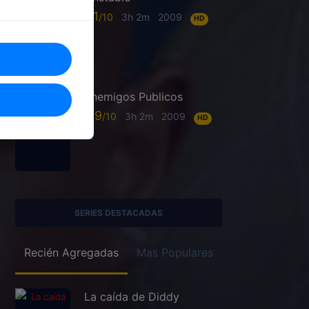
6.1
3h 2m
2009
HD
Enemigos Publicos
6.9
3h 2m
2009
HD
SERIES DESTACADAS
Recién Agregadas
Mas Populares
La caída de Diddy