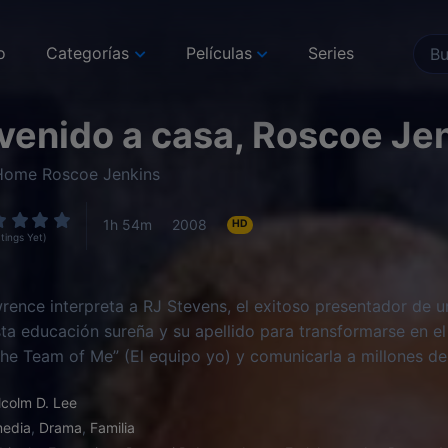
o
Categorías
Películas
Series
venido a casa, Roscoe Je
ome Roscoe Jenkins
1h 54m
2008
HD
tings Yet)
rence interpreta a RJ Stevens, el exitoso presentador de u
a educación sureña y su apellido para transformarse en el 
“The Team of Me” (El equipo yo) y comunicarla a millones 
colm D. Lee
edia
,
Drama
,
Familia