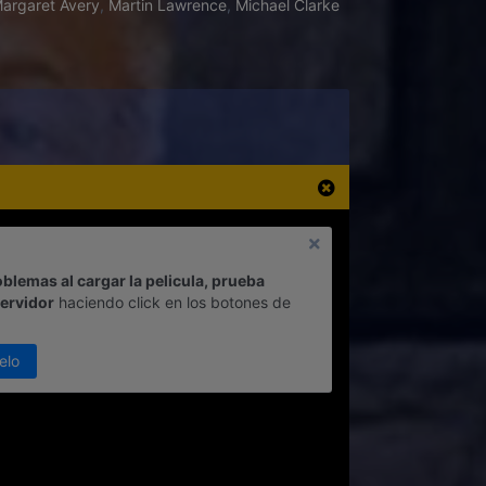
argaret Avery
,
Martin Lawrence
,
Michael Clarke
oblemas al cargar la pelicula, prueba
servidor
haciendo click en los botones de
elo