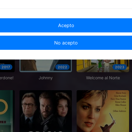
Acepto
No acepto
2017
2022
2023
erdone!
Johnny
Welcome al Norte