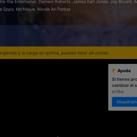
ric the Entertainer
,
Damani Roberts
,
James Earl Jones
,
Joy Bryant
,
M
e Epps
,
Mo'Nique
,
Nicole Ari Parker
gentes y la carga es optima, puedes mirar sin cortes.
Ayuda
Si tienes pr
cambiar el 
arriba.
Muestram