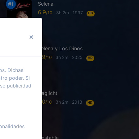
Selena
6.9
3h 2m
1997
HD
Selena y Los Dinos
7.9
3h 2m
2025
HD
os. Dichas
tro poder. Si
se publicidad
Daglicht
7.0
3h 2m
2013
HD
onalidades
Unstable