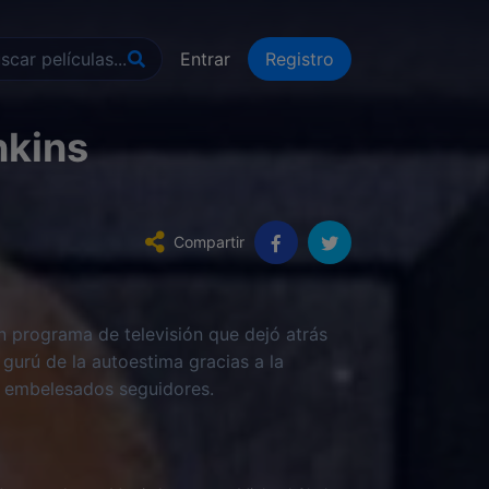
Entrar
Registro
nkins
Compartir
n programa de televisión que dejó atrás
gurú de la autoestima gracias a la
de embelesados seguidores.