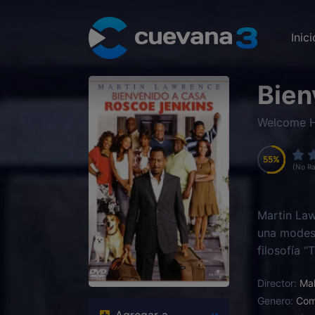
Inici
Bien
Welcome H
55
55
55
55
(No Ra
Martin Law
una modest
filosofía 
Director:
Mal
Genero:
Com