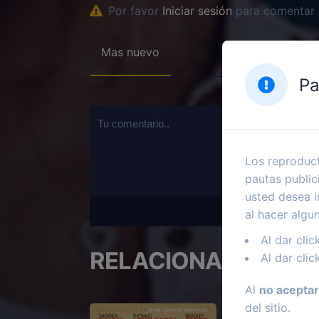
Por favor
Iniciar sesión
para comentar
Mas nuevo
Pa
Los reproduct
pautas public
usted desea i
al hacer algu
Al dar clic
RELACIONADOS
Al dar clic
Al
no aceptar
del sitio.