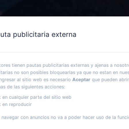
uta publicitaria externa
ores tienen pautas publicitarias externas y ajenas a nosotr
itarias no son posibles bloquearlas ya que no estan en nues
ngresar al sitio web es necesario
Aceptar
que pueden abrir
nas de las siguientes acciones:
k en cualquier parte del sitio web
k en reproducir
navegar con anuncios no va a poder hacer uso de la funci