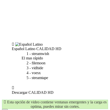
Español Latino
CALIDAD HD
1 - streamwish
El mas rápido
2 - filemoon
3 - vidhide
4 - voesx
5 - streamtape
Descargar
CALIDAD HD
Esta opción de video contiene ventanas emergentes y la carga es
optima, puedes mirar sin cortes.