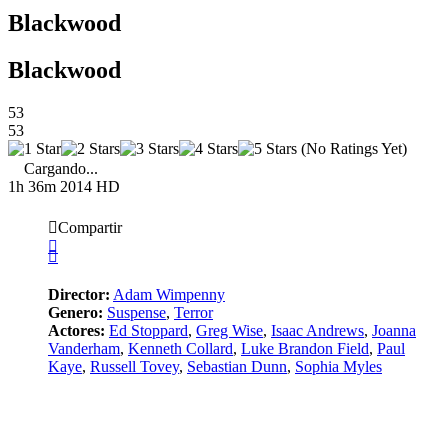
Blackwood
Blackwood
53
53
(No Ratings Yet)
Cargando...
1h 36m
2014
HD
Compartir
Director:
Adam Wimpenny
Genero:
Suspense
,
Terror
Actores:
Ed Stoppard
,
Greg Wise
,
Isaac Andrews
,
Joanna
Vanderham
,
Kenneth Collard
,
Luke Brandon Field
,
Paul
Kaye
,
Russell Tovey
,
Sebastian Dunn
,
Sophia Myles