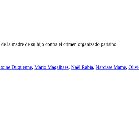
 de la madre de su hijo contra el crimen organizado parisino.
toine Duquenne
,
Mario Magalhaes
,
Naël Rabia
,
Narcisse Mame
,
Olivi