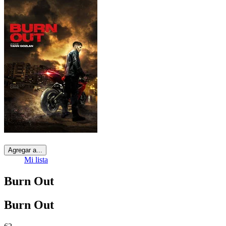
Agregar a...
Mi lista
Burn Out
Burn Out