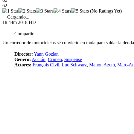
62
62
(No Ratings Yet)
Cargando...
1h 44m
2018
HD
Compartir
Un corredor de motocicletas se convierte en mula para saldar la deuda
Director:
Yann Gozlan
Genero:
Acción
,
Crimen
,
Suspense
Actores:
François Civil
,
Luc Schwarz
,
Manon Azem
,
Marc-An