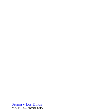
Selena y Los Dinos
7.9
3h 2m
2025
HD