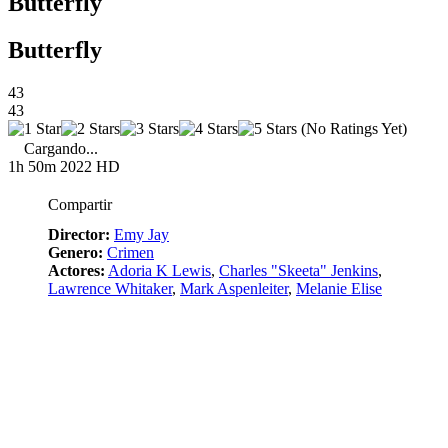
Butterfly
Butterfly
43
43
(No Ratings Yet)
Cargando...
1h 50m
2022
HD
Compartir
Director:
Emy Jay
Genero:
Crimen
Actores:
Adoria K Lewis
,
Charles "Skeeta" Jenkins
,
Lawrence Whitaker
,
Mark Aspenleiter
,
Melanie Elise