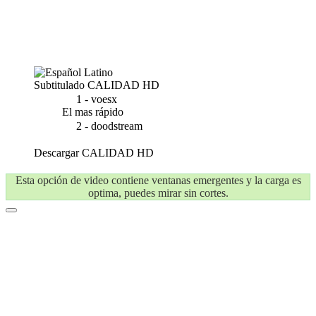
Subtitulado
CALIDAD HD
1 - voesx
El mas rápido
2 - doodstream
Descargar
CALIDAD HD
Esta opción de video contiene ventanas emergentes y la carga es
optima, puedes mirar sin cortes.