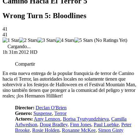
Camino Hacia El Terror 5
Wrong Turn 5: Bloodlines
41
41
(No Ratings Yet)
Cargando...
1h 31m
2012
HD
Compartir
En esta nueva entrega de la popular franquicia de terror de Camino
hacia el Terror, las autoridades locales no solamente tienen que
sobrevivir a los festejos de Halloween en el Festival Mountain Man,
sino también tienen que proteger a la comunicad del peligro y terror
reales; ¡los Hermanos Hilliker!
Director:
Declan O'Brien
Genero:
Suspense
,
Terror
Actores:
Amy Lennox
,
Borisa Tyutyundzhieva
,
Camilla
Arfwedson
,
Doug Bradley
,
Finn Jones
,
Paul Luebke
,
Peter
Brooke
,
Rosie Holden
,
Roxanne McKee
,
Simon Ginty