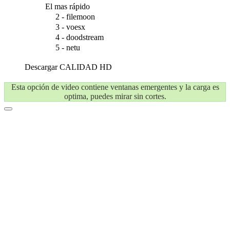
El mas rápido
2 - filemoon
3 - voesx
4 - doodstream
5 - netu
Descargar
CALIDAD HD
Esta opción de video contiene ventanas emergentes y la carga es
optima, puedes mirar sin cortes.