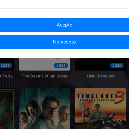
Acepto
No acepto
2025
2008
2020
r Perry
The Deaths of Ian Stone
Held: Rehenes