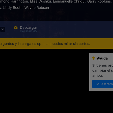
mond Harrington
,
Eliza Dushku
,
Emmanuelle Chriqui
,
Garry Robbins
,
s
,
Lindy Booth
,
Wayne Robson
Descargar
CALIDAD HD
gentes y la carga es optima, puedes mirar sin cortes.
Ayuda
Si tienes pr
cambiar el 
arriba.
Muestram