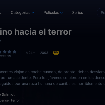
o
Categorías
Películas
Series
no hacia el terror
n
1h 24m
2003
HD
tings Yet)
scentes viajan en coche cuando, de pronto, deben desviarse 
por un accidente. Pero los jóvenes se pierden en los dens
eguidos por una raza humana de caníbales, horriblemente d
ón a lo largo de generaciones.
b Schmidt
pense
,
Terror