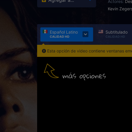
Agregar a...
Actores:
Des
Kevin Zeger
Español Latino
Subtitulado
CALIDAD HD
CALIDAD HD
Esta opción de video contiene ventanas emer