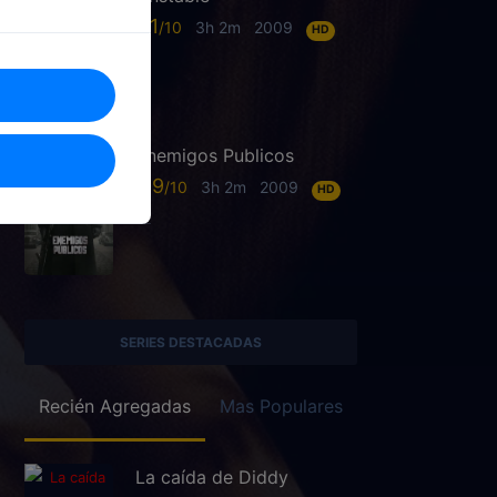
6.1
3h 2m
2009
HD
Enemigos Publicos
6.9
3h 2m
2009
HD
SERIES DESTACADAS
Recién Agregadas
Mas Populares
La caída de Diddy