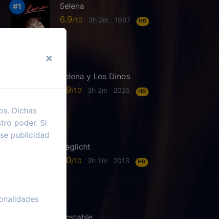
Selena
6.9
3h 2m
1997
HD
Selena y Los Dinos
7.9
3h 2m
2025
HD
os. Dichas
tro poder. Si
se publicidad
Daglicht
7.0
3h 2m
2013
HD
onalidades
Unstable