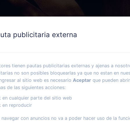
uta publicitaria externa
ores tienen pautas publicitarias externas y ajenas a nosotr
itarias no son posibles bloquearlas ya que no estan en nues
ngresar al sitio web es necesario
Aceptar
que pueden abrir
nas de las siguientes acciones:
k en cualquier parte del sitio web
k en reproducir
navegar con anuncios no va a poder hacer uso de la funci