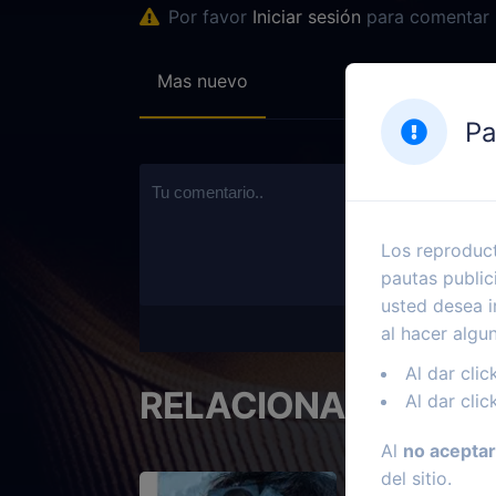
Por favor
Iniciar sesión
para comentar
Mas nuevo
Pa
Los reproduct
pautas public
usted desea i
al hacer algu
Al dar clic
RELACIONADOS
Al dar clic
Al
no aceptar
del sitio.