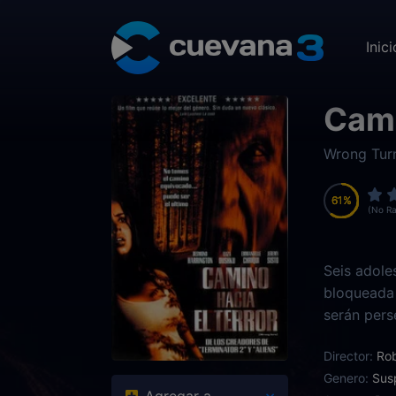
Inici
Cami
Wrong Tur
61
61
61
61
(No Ra
Seis adole
bloqueada 
serán pers
alimentaci
Director:
Ro
Genero:
Sus