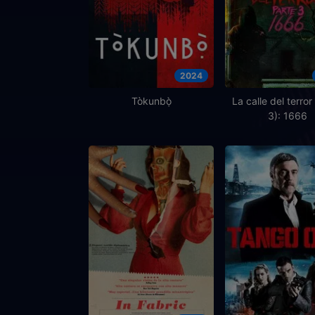
2024
Tòkunbọ̀
La calle del terror
3): 1666