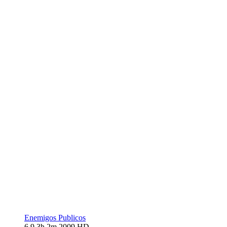
Enemigos Publicos
6.9
3h 2m
2009
HD