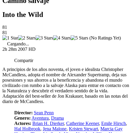
Camino salvaje
Into the Wild
81
81
(No Ratings Yet)
Cargando...
2h 28m
2007
HD
Compartir
A principios de los años noventa, el joven e idealista Christopher
McCandless, adopta el nombre de Alexander Supertramp, deja sus
posesiones y sus ahorros a la beneficencia y abandona el mundo
civilizado con rumbo a la salvaje Alaska para entrar en contacto con
la Naturaleza y descubrir el verdadero sentido de la vida.
Adaptación del best-seller de Jon Krakauer, basado en las notas del
diario de McCandless.
Director:
Sean Penn
Genero:
Aventura
,
Drama
Actores:
Brian H. Dierker
,
Catherine Keener
,
Emile Hirsch
,
Hal Holbrook
,
Jena Malone
,
Kristen Stewart
,
Marcia Gay