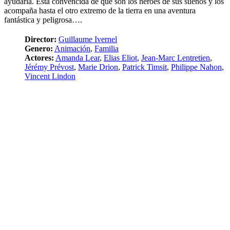
ayudarla. Está convencida de que son los héroes de sus sueños y los
acompaña hasta el otro extremo de la tierra en una aventura
fantástica y peligrosa….
Director:
Guillaume Ivernel
Genero:
Animación
,
Familia
Actores:
Amanda Lear
,
Elias Eliot
,
Jean-Marc Lentretien
,
Jérémy Prévost
,
Marie Drion
,
Patrick Timsit
,
Philippe Nahon
,
Vincent Lindon