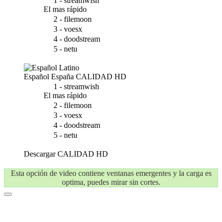
1 - streamwish
El mas rápido
2 - filemoon
3 - voesx
4 - doodstream
5 - netu
Español España
CALIDAD HD
1 - streamwish
El mas rápido
2 - filemoon
3 - voesx
4 - doodstream
5 - netu
Descargar
CALIDAD HD
Esta opción de video contiene ventanas emergentes y la carga es
optima, puedes mirar sin cortes.