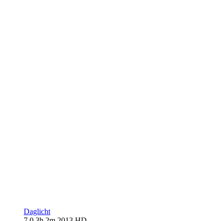
Daglicht
7.0
3h 2m
2013
HD