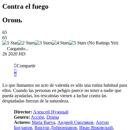
Contra el fuego
Огонь
65
65
(No Ratings Yet)
Cargando...
2h
2020
HD
Compartir
Lo que llamamos un acto de valentía es sólo una rutina habitual para
ellos. Cuando las personas en peligro parece no tener a nadie que
pueda ayudarlas, los rescatistas vienen a luchar contra las
despiadadas fuerzas de la naturaleza.
Director:
Алексей Нужный
Genero:
Acción
,
Drama
Actores:
Maria Baeva
,
Андрей Смоляков
,
Антон
Богданов
,
Виктор Добронравов
,
Иван Янковский
,