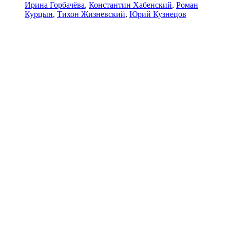
Ирина Горбачёва
,
Константин Хабенский
,
Роман
Курцын
,
Тихон Жизневский
,
Юрий Кузнецов