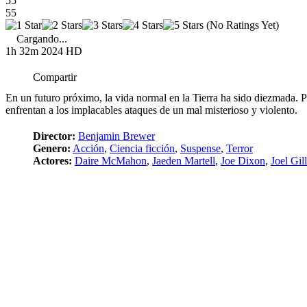
55
55
(No Ratings Yet)
Cargando...
1h 32m
2024
HD
Compartir
En un futuro próximo, la vida normal en la Tierra ha sido diezmada. P
enfrentan a los implacables ataques de un mal misterioso y violento.
Director:
Benjamin Brewer
Genero:
Acción
,
Ciencia ficción
,
Suspense
,
Terror
Actores:
Daire McMahon
,
Jaeden Martell
,
Joe Dixon
,
Joel Gi