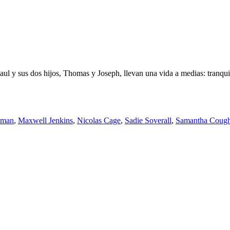
aul y sus dos hijos, Thomas y Joseph, llevan una vida a medias: tranquil
llman
,
Maxwell Jenkins
,
Nicolas Cage
,
Sadie Soverall
,
Samantha Cough