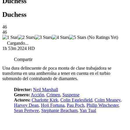
Duchess
Duchess
46
46
(No Ratings Yet)
Cargando...
1h 53m
2024
HD
Compartir
Una dura delincuente de poca monta de clase trabajadora se
transforma en una antiheroína a tener en cuenta en el turbio
submundo del contrabando de diamantes.
Director:
Neil Marshall
Genero:
Acción
,
Crimen
,
Suspense
Actores:
Charlotte Kirk
,
Colin Egglesfield
,
Colm Meaney
,
Harvey Dean
,
Hoji Fortuna
,
Pau Poch
,
Philip Winchester
,
Sean Pertwee
,
Stephanie Beacham
,
Yan Tual