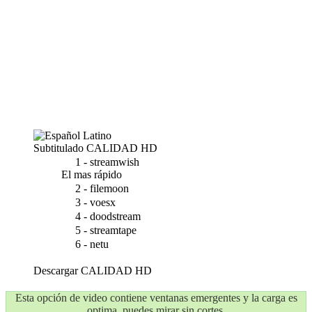
Subtitulado
CALIDAD HD
1 - streamwish
El mas rápido
2 - filemoon
3 - voesx
4 - doodstream
5 - streamtape
6 - netu
Descargar
CALIDAD HD
Esta opción de video contiene ventanas emergentes y la carga es
optima, puedes mirar sin cortes.