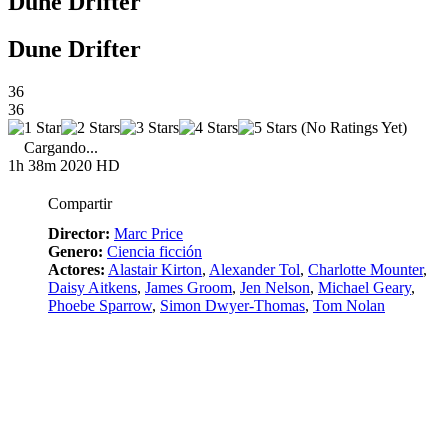
Dune Drifter
Dune Drifter
36
36
(No Ratings Yet)
Cargando...
1h 38m
2020
HD
Compartir
Director:
Marc Price
Genero:
Ciencia ficción
Actores:
Alastair Kirton
,
Alexander Tol
,
Charlotte Mounter
,
Daisy Aitkens
,
James Groom
,
Jen Nelson
,
Michael Geary
,
Phoebe Sparrow
,
Simon Dwyer-Thomas
,
Tom Nolan