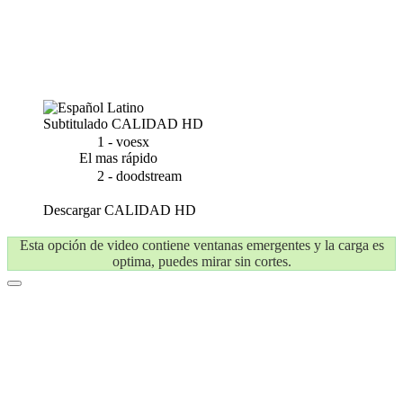
Subtitulado
CALIDAD HD
1 - voesx
El mas rápido
2 - doodstream
Descargar
CALIDAD HD
Esta opción de video contiene ventanas emergentes y la carga es
optima, puedes mirar sin cortes.