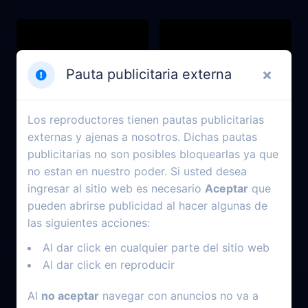
Pauta publicitaria externa
Los reproductores tienen pautas publicitarias
externas y ajenas a nosotros. Dichas pautas
publicitarias no son posibles bloquearlas ya que
no estan en nuestro poder. Si usted desea
ingresar al sitio web es necesario
Aceptar
que
pueden abrirse publicidad al hacer algunas de
2025
2021
las siguientes acciones:
El elixir de la inmortalidad
Rayo Murali
Al dar click en cualquier parte del sitio web
Al dar click en reproducir
Al
no aceptar
navegar con anuncios no va a