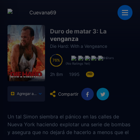
Duro de matar 3: La
venganza
Die Hard: With a Vengeance
76
76
(No Ratings Yet)
2h 8m
1995
HD
Compartir
Agregar a...
Un tal Simon siembra el pánico en las calles de
Nueva York haciendo explotar una serie de bombas
y asegura que no dejará de hacerlo a menos que el