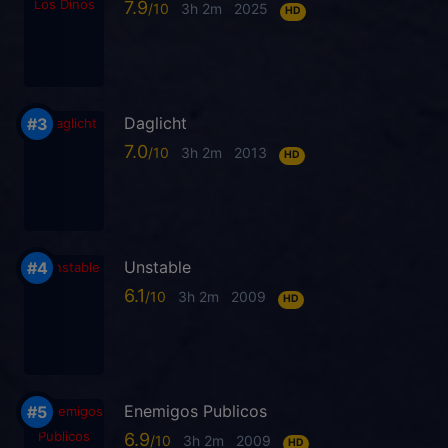
7.9
3h 2m
2025
HD
Daglicht
7.0
3h 2m
2013
HD
Unstable
6.1
3h 2m
2009
HD
Enemigos Publicos
6.9
3h 2m
2009
HD