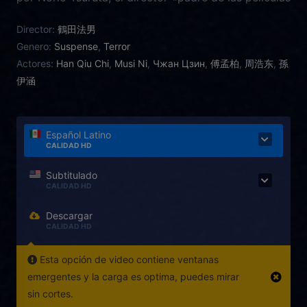
de terror japonesas». Una novela que ha estado
Director:
鶴田法男
perdida durante años en Internet se renueva
Genero:
Suspense
,
Terror
repentinamente y las personas que la leen mueren
Actores:
Han Qiu Chi
,
Musi Ni
,
Чжан Цзин
,
傅孟柏
,
周浩东
,
孫
de manera extraña. Xiao Nuo, una estudiante
伊涵
universitaria, vio el aterrador estado de muerte de
estas personas en un hospital. Cuando comienza a
ver más y más muertes, descubre que la forma en la
que mueren es exactamente la misma que se
Español Latino
CALIDAD HD
describe en la novela. Sin querer ella lee la novela y
ahora su vida corre peligro.
Subtitulado
CALIDAD HD
Descargar
CALIDAD HD
Esta opción de video contiene ventanas
emergentes y la carga es optima, puedes mirar
sin cortes.