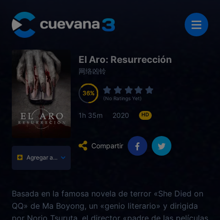
El Aro: Resurrección
网络凶铃
36
36
36
36
(No Ratings Yet)
1h 35m
2020
HD
Compartir
Agregar a...
Basada en la famosa novela de terror «She Died on
QQ» de Ma Boyong, un «genio literario» y dirigida
por Norio Tsuruta, el director «padre de las películas