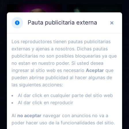
Pauta publicitaria externa
Los reproductores tienen pautas publicitarias
externas y ajenas a nosotros. Dichas pautas
publicitarias no son posibles bloquearlas ya que
no estan en nuestro poder. Si usted desea
ingresar al sitio web es necesario
Aceptar
que
pueden abrirse publicidad al hacer algunas de
2025
2023
las siguientes acciones:
M3GAN 2.0
La noche del demonio: La
Al dar click en cualquier parte del sitio web
puerta roja
Al dar click en reproducir
Al
no aceptar
navegar con anuncios no va a
poder hacer uso de la funcionalidades del sitio.