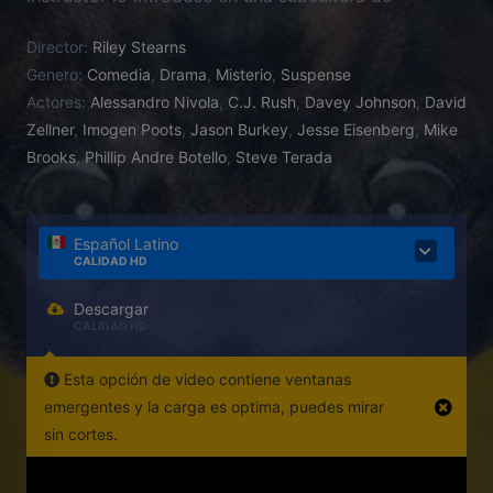
masculinidad tóxica.
Director:
Riley Stearns
Genero:
Comedia
,
Drama
,
Misterio
,
Suspense
Actores:
Alessandro Nivola
,
C.J. Rush
,
Davey Johnson
,
David
Zellner
,
Imogen Poots
,
Jason Burkey
,
Jesse Eisenberg
,
Mike
Brooks
,
Phillip Andre Botello
,
Steve Terada
Español Latino
CALIDAD HD
Descargar
CALIDAD HD
Esta opción de video contiene ventanas
emergentes y la carga es optima, puedes mirar
sin cortes.