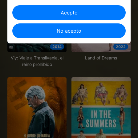
Acepto
No acepto
2014
2022
Viy: Viaje a Transilvania, el
Land of Dreams
reino prohibido