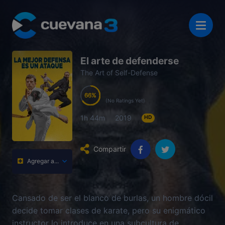
El arte de defenderse
The Art of Self-Defense
66
66
66
66
(No Ratings Yet)
1h 44m
2019
HD
Compartir
Agregar a...
Cansado de ser el blanco de burlas, un hombre dócil
decide tomar clases de karate, pero su enigmático
instructor lo introduce en una subcultura de