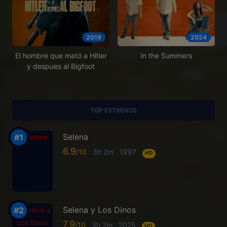
2019
2024
El hombre que mató a Hitler
In the Summers
y despues al Bigfoot
TOP ESTRENOS
Selena
6.9
3h 2m
1997
HD
Selena y Los Dinos
7.9
3h 2m
2025
HD