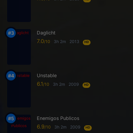
Daglicht
7.0
3h 2m
2013
HD
Unstable
6.1
3h 2m
2009
HD
Enemigos Publicos
6.9
3h 2m
2009
HD