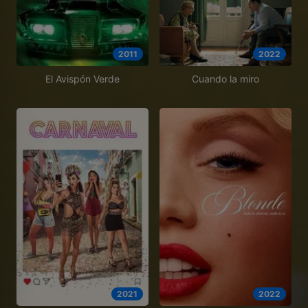
2011
2022
El Avispón Verde
Cuando la miro
2021
2022