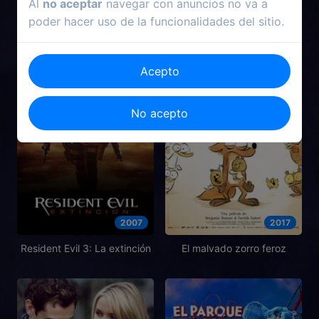
Al
no aceptar
navegar con anuncios no va a
poder hacer uso de la funcionalidades del sitio.
Acepto
No acepto
2007
2017
Resident Evil 3: La extinción
El malvado zorro feroz