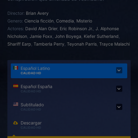
Director:
Brian Avery
Genero:
Ciencia ficción
,
Comedia
,
Misterio
Actores:
David Alan Grier
,
Eric Robinson Jr.
,
J. Alphonse
Nicholson
,
Jamie Foxx
,
John Boyega
,
Kiefer Sutherland
,
Shariff Earp
,
Tamberla Perry
,
Teyonah Parris
,
Trayce Malachi
Español Latino
CALIDAD HD
Español España
CALIDAD HD
Subtitulado
CALIDAD HD
Descargar
CALIDAD HD