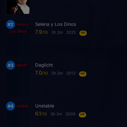
Selena y Los Dinos
7.9
3h 2m
2025
HD
Daglicht
7.0
3h 2m
2013
HD
Unstable
6.1
3h 2m
2009
HD