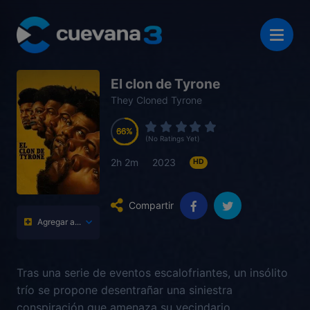
El clon de Tyrone
They Cloned Tyrone
66
66
66
66
(No Ratings Yet)
2h 2m
2023
HD
Compartir
Agregar a...
Tras una serie de eventos escalofriantes, un insólito
trío se propone desentrañar una siniestra
conspiración que amenaza su vecindario.