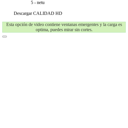
5 - netu
Descargar
CALIDAD HD
Esta opción de video contiene ventanas emergentes y la carga es
optima, puedes mirar sin cortes.