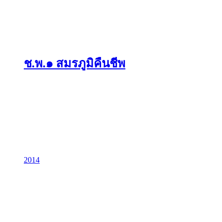
ช.พ.๑ สมรภูมิคืนชีพ
2014