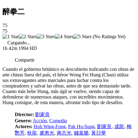
醉拳二
75
75
(No Ratings Yet)
Cargando...
1h 42m
1994
HD
Compartir
Cuando el gobierno británico es descubierto traficando con obras de
arte chinas fuera del país, el héroe Wong Fei Hung (Chan) utiliza
sus extravagantes artes marciales para luchar contra los
conspiradores y salvar las obras, antes de que sea demasiado tarde.
Cuanto más bebe Hung, más ágil se vuelve, siendo capaz de
defenderse de numerosos ataques, con increíbles movimientos.
Hung consigue, de esta manera, afrontar todo tipo de desafíos.
Director:
劉家良
Genero:
Acción
,
Comedia
Actores:
Hoh Wing-Fong
,
Pak Ho-Sung
,
劉家良
,
成龍
,
梅
艷芳
,
狄龍
,
盧惠光
,
蔣志光
,
錢嘉樂
,
黃日華