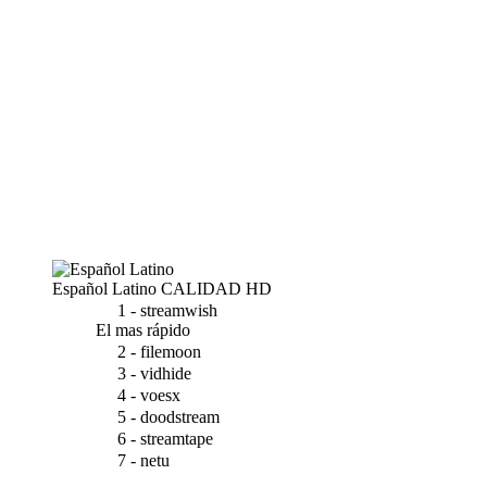
Español Latino
CALIDAD HD
1 - streamwish
El mas rápido
2 - filemoon
3 - vidhide
4 - voesx
5 - doodstream
6 - streamtape
7 - netu