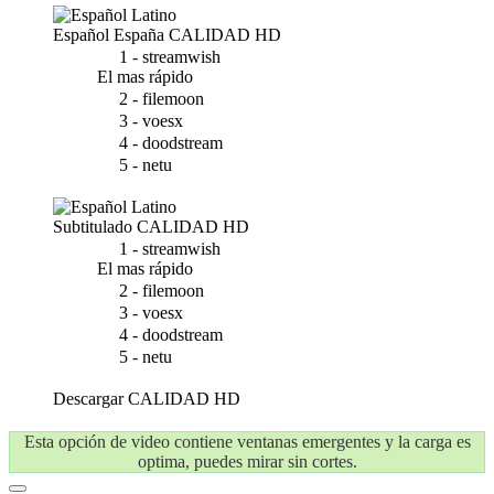
Español España
CALIDAD HD
1 - streamwish
El mas rápido
2 - filemoon
3 - voesx
4 - doodstream
5 - netu
Subtitulado
CALIDAD HD
1 - streamwish
El mas rápido
2 - filemoon
3 - voesx
4 - doodstream
5 - netu
Descargar
CALIDAD HD
Esta opción de video contiene ventanas emergentes y la carga es
optima, puedes mirar sin cortes.