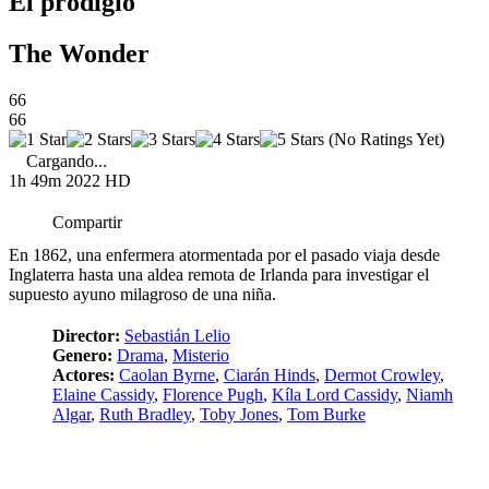
El prodigio
The Wonder
66
66
(No Ratings Yet)
Cargando...
1h 49m
2022
HD
Compartir
En 1862, una enfermera atormentada por el pasado viaja desde
Inglaterra hasta una aldea remota de Irlanda para investigar el
supuesto ayuno milagroso de una niña.
Director:
Sebastián Lelio
Genero:
Drama
,
Misterio
Actores:
Caolan Byrne
,
Ciarán Hinds
,
Dermot Crowley
,
Elaine Cassidy
,
Florence Pugh
,
Kíla Lord Cassidy
,
Niamh
Algar
,
Ruth Bradley
,
Toby Jones
,
Tom Burke