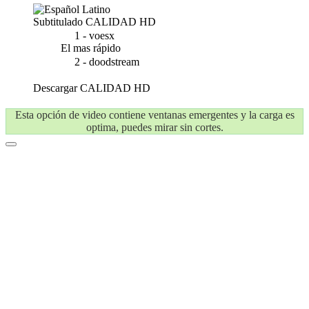
Subtitulado
CALIDAD HD
1 - voesx
El mas rápido
2 - doodstream
Descargar
CALIDAD HD
Esta opción de video contiene ventanas emergentes y la carga es
optima, puedes mirar sin cortes.