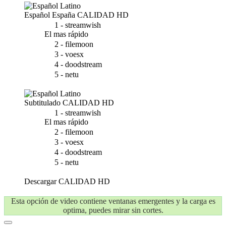
Español España
CALIDAD HD
1 - streamwish
El mas rápido
2 - filemoon
3 - voesx
4 - doodstream
5 - netu
Subtitulado
CALIDAD HD
1 - streamwish
El mas rápido
2 - filemoon
3 - voesx
4 - doodstream
5 - netu
Descargar
CALIDAD HD
Esta opción de video contiene ventanas emergentes y la carga es
optima, puedes mirar sin cortes.