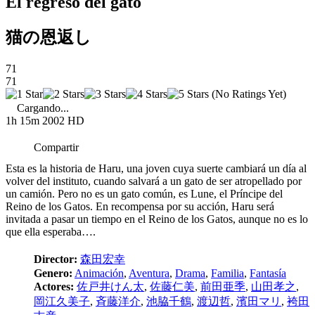
El regreso del gato
猫の恩返し
71
71
(No Ratings Yet)
Cargando...
1h 15m
2002
HD
Compartir
Esta es la historia de Haru, una joven cuya suerte cambiará un día al
volver del instituto, cuando salvará a un gato de ser atropellado por
un camión. Pero no es un gato común, es Lune, el Príncipe del
Reino de los Gatos. En recompensa por su acción, Haru será
invitada a pasar un tiempo en el Reino de los Gatos, aunque no es lo
que ella esperaba….
Director:
森田宏幸
Genero:
Animación
,
Aventura
,
Drama
,
Familia
,
Fantasía
Actores:
佐戸井けん太
,
佐藤仁美
,
前田亜季
,
山田孝之
,
岡江久美子
,
斉藤洋介
,
池脇千鶴
,
渡辺哲
,
濱田マリ
,
袴田