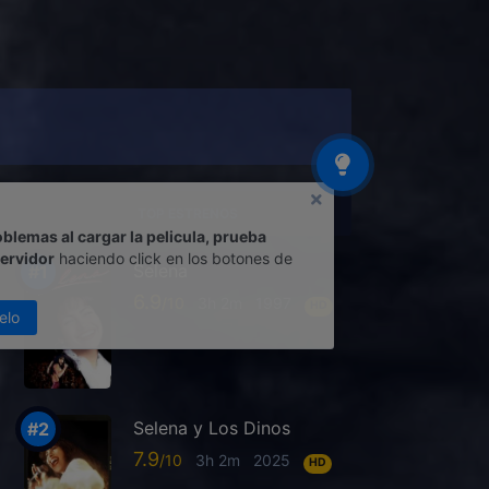
TOP ESTRENOS
oblemas al cargar la pelicula, prueba
servidor
haciendo click en los botones de
Selena
6.9
3h 2m
1997
HD
elo
Selena y Los Dinos
7.9
3h 2m
2025
HD