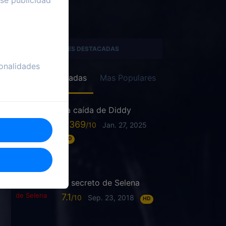
SERIES DESTACADAS
onalidades
Recién Agregadas
Mas Populares
La caída de Diddy
6.369
Jan. 27, 2025
HD
El secreto de Selena
7.1
Sep. 23, 2018
HD