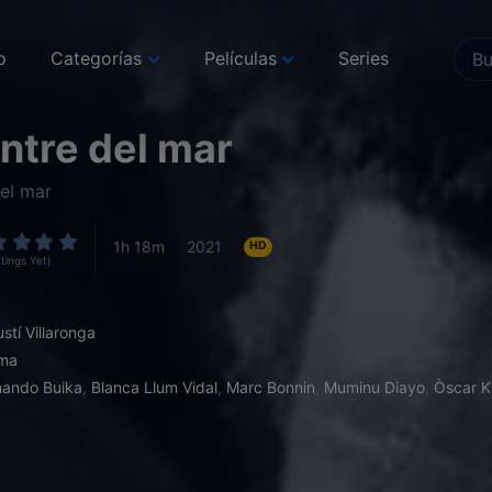
o
Categorías
Películas
Series
entre del mar
del mar
1h 18m
2021
HD
tings Yet)
stí Villaronga
ma
ando Buika
,
Blanca Llum Vidal
,
Marc Bonnin
,
Muminu Diayo
,
Òscar 