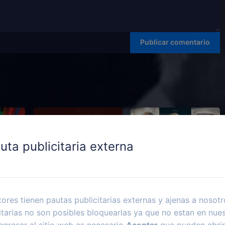
uta publicitaria externa
ores tienen pautas publicitarias externas y ajenas a nosotr
itarias no son posibles bloquearlas ya que no estan en nues
ngresar al sitio web es necesario
Aceptar
que pueden abrir