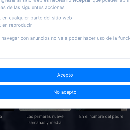
2018
1945
2018
nas de las siguientes acciones:
rtad
Días sin huella
Atrapados: Una historia
k en cualquier parte del sitio web
verdadera
k en reproducir
navegar con anuncios no va a poder hacer uso de la funci
Acepto
No acepto
2019
1998
1993
la
Las primeras nueve
En el nombre del padre
semanas y media