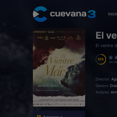
Inici
El v
El ventre 
55
55
55
55
(No Ra
Director:
Agu
Genero:
Dra
Actores:
Arm