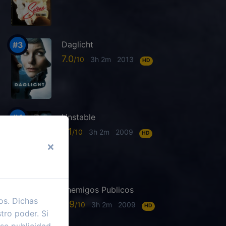
Daglicht
7.0
3h 2m
2013
HD
Unstable
6.1
3h 2m
2009
HD
Enemigos Publicos
os. Dichas
6.9
3h 2m
2009
HD
tro poder. Si
se publicidad