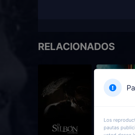
RELACIONADOS
Pa
Los reproduct
pautas public
usted desea i