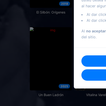
2018
al hacer algu
El Silbón: Orígenes
Viento de Libe
Al dar clic
Al dar clic
Al
no aceptar
del sitio.
2025
Un Buen Ladrón
Vitalina Vare