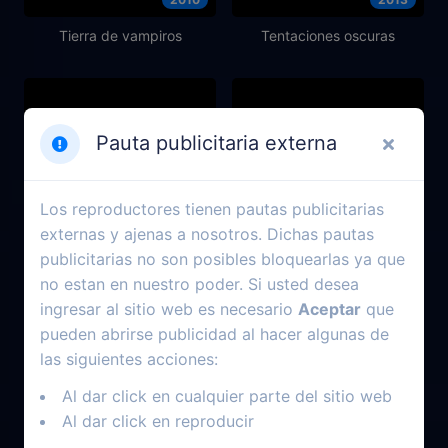
Tierra de vampiros
Tentaciones oscuras
Pauta publicitaria externa
Los reproductores tienen pautas publicitarias
externas y ajenas a nosotros. Dichas pautas
publicitarias no son posibles bloquearlas ya que
no estan en nuestro poder. Si usted desea
ingresar al sitio web es necesario
Aceptar
que
pueden abrirse publicidad al hacer algunas de
2013
2023
las siguientes acciones:
Los Hechiceros Regresan:
La generación cápsula
Al dar click en cualquier parte del sitio web
Alex vs. Alex
Al dar click en reproducir