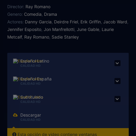
el equipo de baloncesto de su escuela secundaria,
Director:
Ray Romano
Leo comienza a anteponer el éxito de su hijo al
Genero:
Comedia
,
Drama
bienestar de su familia.
Actores:
Danny Garcia
,
Deirdre Friel
,
Erik Griffin
,
Jacob Ward
,
Jennifer Esposito
,
Jon Manfrellotti
,
June Gable
,
Laurie
Metcalf
,
Ray Romano
,
Sadie Stanley
Español Latino
CALIDAD HD
Español España
CALIDAD HD
Subtitulado
CALIDAD HD
Descargar
CALIDAD HD
Esta opción de video contiene ventanas