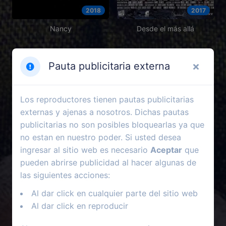
2018
2017
Nancy
Desde el más allá
Pauta publicitaria externa
Los reproductores tienen pautas publicitarias
externas y ajenas a nosotros. Dichas pautas
publicitarias no son posibles bloquearlas ya que
no estan en nuestro poder. Si usted desea
ingresar al sitio web es necesario
Aceptar
que
pueden abrirse publicidad al hacer algunas de
las siguientes acciones:
2022
2021
Al dar click en cualquier parte del sitio web
La burbuja
Mi pobre y dulce angelito
Al dar click en reproducir