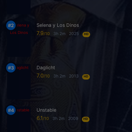
Selena y Los Dinos
7.9
3h 2m
2025
HD
Daglicht
7.0
3h 2m
2013
HD
Unstable
6.1
3h 2m
2009
HD