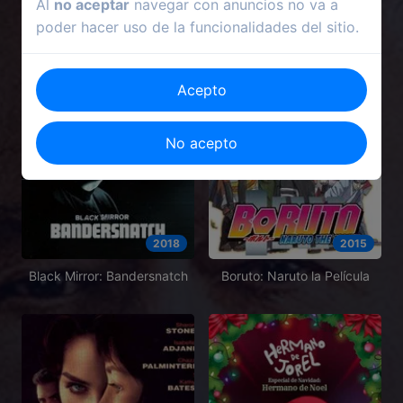
Al
no aceptar
navegar con anuncios no va a
poder hacer uso de la funcionalidades del sitio.
Acepto
No acepto
2018
2015
Black Mirror: Bandersnatch
Boruto: Naruto la Película