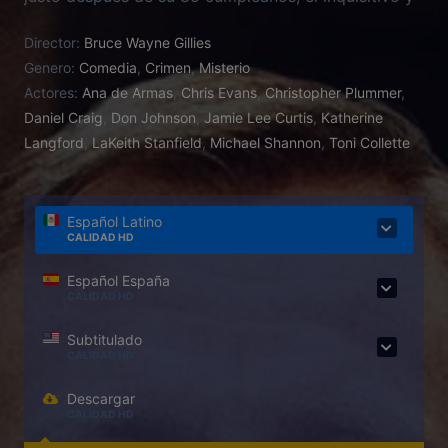
cortés detective Benoit Blanc es misteriosamente
Director:
Bruce Wayne Gillies
reclutado para investigar. Se moverá entre una red
Genero:
Comedia
,
Crimen
,
Misterio
de pistas falsas y mentiras interesadas para tratar
Actores:
Ana de Armas
,
Chris Evans
,
Christopher Plummer
,
de descubrir la verdad tras la muerte del escritor.
Daniel Craig
,
Don Johnson
,
Jamie Lee Curtis
,
Katherine
Langford
,
LaKeith Stanfield
,
Michael Shannon
,
Toni Collette
Español Latino
CALIDAD HD
Español España
CALIDAD HD
Subtitulado
CALIDAD HD
Descargar
CALIDAD HD