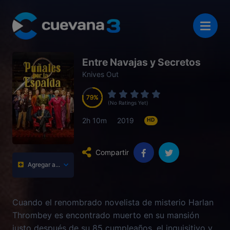
Entre Navajas y Secretos
Knives Out
79
79
79
79
(No Ratings Yet)
2h 10m
2019
HD
Compartir
Agregar a...
Cuando el renombrado novelista de misterio Harlan
Thrombey es encontrado muerto en su mansión
justo después de su 85 cumpleaños, el inquisitivo y