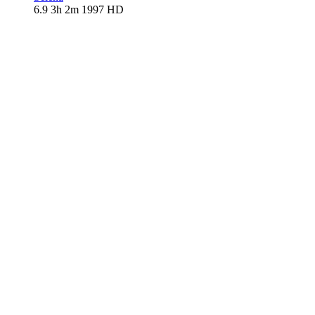
6.9
3h 2m
1997
HD