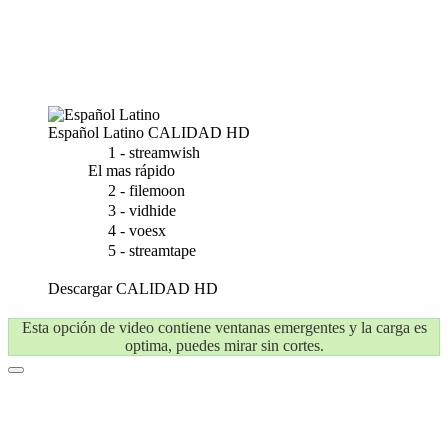
Español Latino
CALIDAD HD
1 - streamwish
El mas rápido
2 - filemoon
3 - vidhide
4 - voesx
5 - streamtape
Descargar
CALIDAD HD
Esta opción de video contiene ventanas emergentes y la carga es
optima, puedes mirar sin cortes.