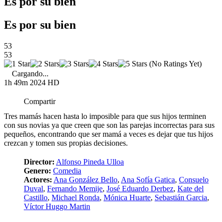
Es por su bien
Es por su bien
53
53
(No Ratings Yet)
Cargando...
1h 49m
2024
HD
Compartir
Tres mamás hacen hasta lo imposible para que sus hijos terminen
con sus novias ya que creen que son las parejas incorrectas para sus
pequeños, encontrando que ser mamá a veces es dejar que tus hijos
crezcan y tomen sus propias decisiones.
Director:
Alfonso Pineda Ulloa
Genero:
Comedia
Actores:
Ana González Bello
,
Ana Sofía Gatica
,
Consuelo
Duval
,
Fernando Memije
,
José Eduardo Derbez
,
Kate del
Castillo
,
Michael Ronda
,
Mónica Huarte
,
Sebastián Garcia
,
Víctor Huggo Martin