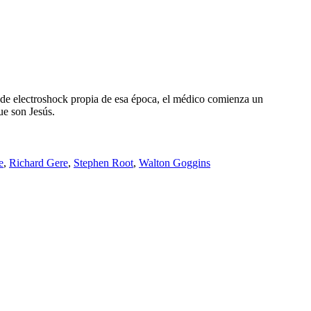
ia de electroshock propia de esa época, el médico comienza un
ue son Jesús.
e
,
Richard Gere
,
Stephen Root
,
Walton Goggins