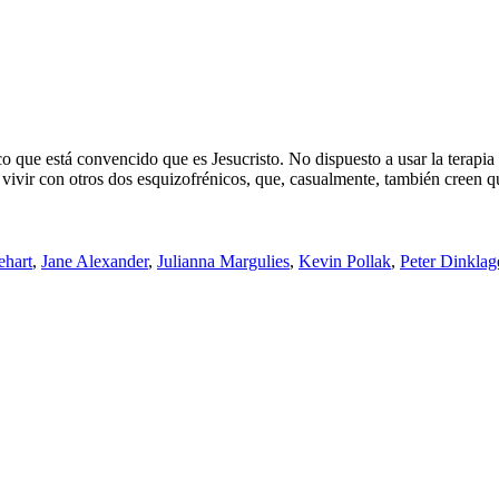
ico que está convencido que es Jesucristo. No dispuesto a usar la terap
 vivir con otros dos esquizofrénicos, que, casualmente, también creen q
ehart
,
Jane Alexander
,
Julianna Margulies
,
Kevin Pollak
,
Peter Dinklag