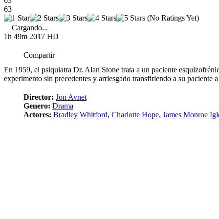
63
63
(No Ratings Yet)
Cargando...
1h 49m
2017
HD
Compartir
En 1959, el psiquiatra Dr. Alan Stone trata a un paciente esquizofrén
experimento sin precedentes y arriesgado transfiriendo a su paciente a
Director:
Jon Avnet
Genero:
Drama
Actores:
Bradley Whitford
,
Charlotte Hope
,
James Monroe Igl