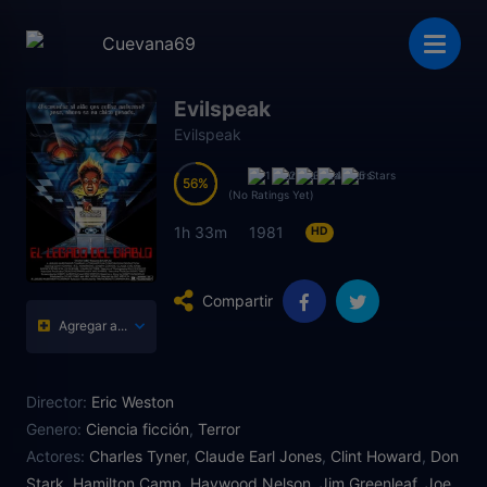
Evilspeak
Evilspeak
56
56
(No Ratings Yet)
1h 33m
1981
HD
Compartir
Agregar a...
Director:
Eric Weston
Genero:
Ciencia ficción
,
Terror
Actores:
Charles Tyner
,
Claude Earl Jones
,
Clint Howard
,
Don
Stark
,
Hamilton Camp
,
Haywood Nelson
,
Jim Greenleaf
,
Joe