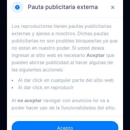
Pauta publicitaria externa
Los reproductores tienen pautas publicitarias
externas y ajenas a nosotros. Dichas pautas
2024
2018
publicitarias no son posibles bloquearlas ya que
no estan en nuestro poder. Si usted desea
Nosferatu
Halloween
ingresar al sitio web es necesario
Aceptar
que
pueden abrirse publicidad al hacer algunas de
las siguientes acciones:
Al dar click en cualquier parte del sitio web
Al dar click en reproducir
Al
no aceptar
navegar con anuncios no va a
poder hacer uso de la funcionalidades del sitio.
Acepto