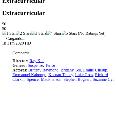
Extracurricular
Extracurricular
50
50
(No Ratings Yet)
Cargando...
1h 31m
2020
HD
Compartir
Director:
Ray Xue
Genero:
Suspense
,
Terror
Actores:
Brittany Raymond
,
Brittany Teo
,
Emilie Ullerup
,
Emmanuel Kabongo
,
Keenan Tracey
,
Luke Goss
,
Richard
Clarkin
,
Spencer MacPherson
,
Stephen Bogaert
,
Suzanne Cyr