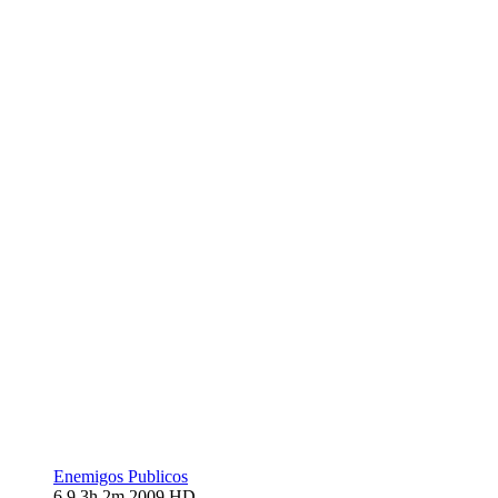
Enemigos Publicos
6.9
3h 2m
2009
HD