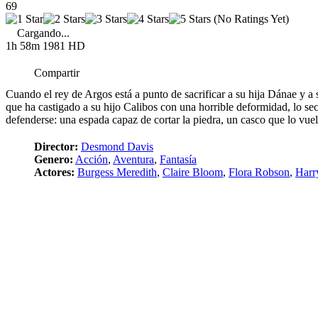
69
(No Ratings Yet)
Cargando...
1h 58m
1981
HD
Compartir
Cuando el rey de Argos está a punto de sacrificar a su hija Dánae y a s
que ha castigado a su hijo Calibos con una horrible deformidad, lo sec
defenderse: una espada capaz de cortar la piedra, un casco que lo vuel
Director:
Desmond Davis
Genero:
Acción
,
Aventura
,
Fantasía
Actores:
Burgess Meredith
,
Claire Bloom
,
Flora Robson
,
Harr