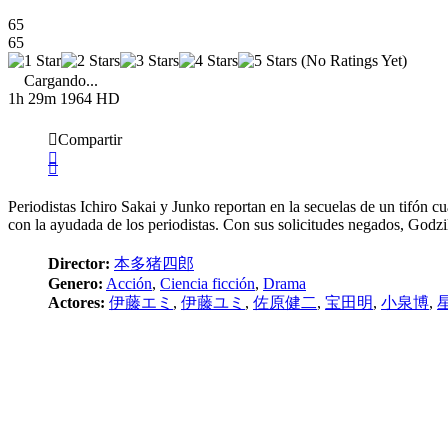
65
65
(No Ratings Yet)
Cargando...
1h 29m
1964
HD
Compartir
Periodistas Ichiro Sakai y Junko reportan en la secuelas de un tifón
con la ayudada de los periodistas. Con sus solicitudes negados, Godzil
Director:
本多猪四郎
Genero:
Acción
,
Ciencia ficción
,
Drama
Actores:
伊藤エミ
,
伊藤ユミ
,
佐原健二
,
宝田明
,
小泉博
,