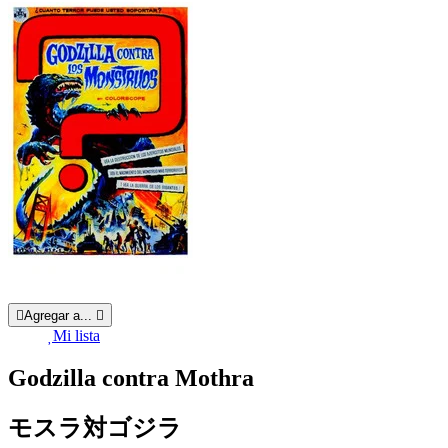
Agregar a...
Mi lista
Godzilla contra Mothra
モスラ対ゴジラ