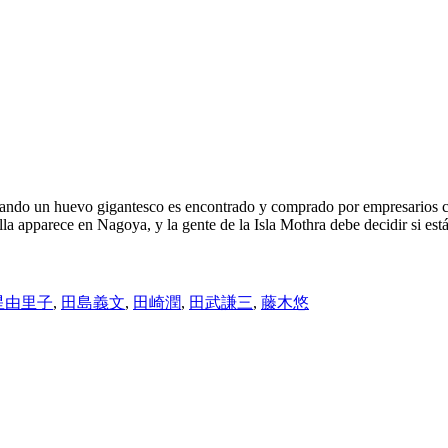
 cuando un huevo gigantesco es encontrado y comprado por empresarios c
la apparece en Nagoya, y la gente de la Isla Mothra debe decidir si est
星由里子
,
田島義文
,
田崎潤
,
田武謙三
,
藤木悠