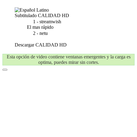
Subtitulado
CALIDAD HD
1 - streamwish
El mas rápido
2 - netu
Descargar
CALIDAD HD
Esta opción de video contiene ventanas emergentes y la carga es
optima, puedes mirar sin cortes.