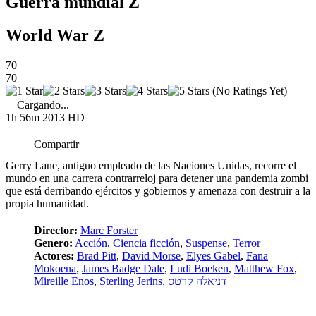
Guerra mundial Z
World War Z
70
70
(No Ratings Yet)
Cargando...
1h 56m
2013
HD
Compartir
Gerry Lane, antiguo empleado de las Naciones Unidas, recorre el
mundo en una carrera contrarreloj para detener una pandemia zombi
que está derribando ejércitos y gobiernos y amenaza con destruir a la
propia humanidad.
Director:
Marc Forster
Genero:
Acción
,
Ciencia ficción
,
Suspense
,
Terror
Actores:
Brad Pitt
,
David Morse
,
Elyes Gabel
,
Fana
Mokoena
,
James Badge Dale
,
Ludi Boeken
,
Matthew Fox
,
Mireille Enos
,
Sterling Jerins
,