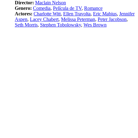
Director:
Maclain Nelson
Genero:
Comedia
,
Película de TV
,
Romance
Actores:
Charlotte Witt
,
Ellen Travolta
,
Eric Mabius
,
Jennifer
Aspen
,
Lacey Chabert
,
Melissa Peterman
,
Peter Jacobson
,
Seth Morris
,
Stephen Tobolowsky
,
Wes Brown