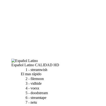
Español Latino
CALIDAD HD
1 - streamwish
El mas rápido
2 - filemoon
3 - vidhide
4 - voesx
5 - doodstream
6 - streamtape
7 - netu