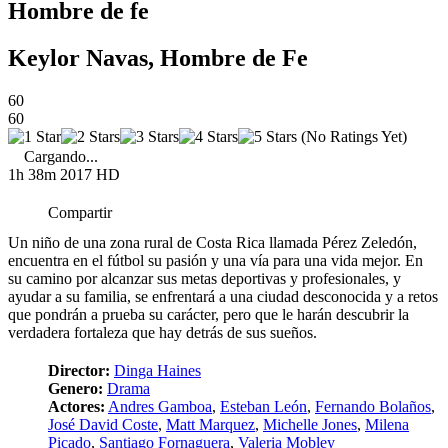
Hombre de fe
Keylor Navas, Hombre de Fe
60
60
(No Ratings Yet)
Cargando...
1h 38m
2017
HD
Compartir
Un niño de una zona rural de Costa Rica llamada Pérez Zeledón,
encuentra en el fútbol su pasión y una vía para una vida mejor. En
su camino por alcanzar sus metas deportivas y profesionales, y
ayudar a su familia, se enfrentará a una ciudad desconocida y a retos
que pondrán a prueba su carácter, pero que le harán descubrir la
verdadera fortaleza que hay detrás de sus sueños.
Director:
Dinga Haines
Genero:
Drama
Actores:
Andres Gamboa
,
Esteban León
,
Fernando Bolaños
,
José David Coste
,
Matt Marquez
,
Michelle Jones
,
Milena
Picado
,
Santiago Fornaguera
,
Valeria Mobley