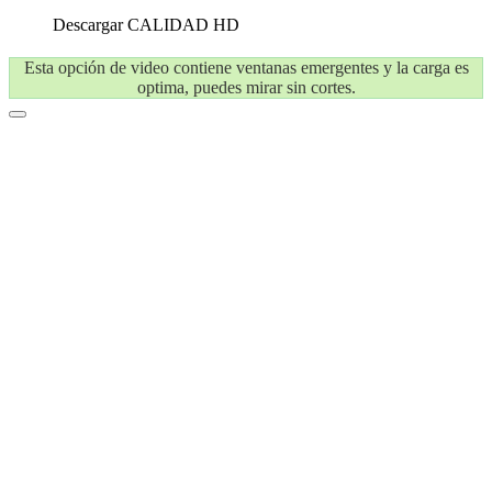
Descargar
CALIDAD HD
Esta opción de video contiene ventanas emergentes y la carga es
optima, puedes mirar sin cortes.