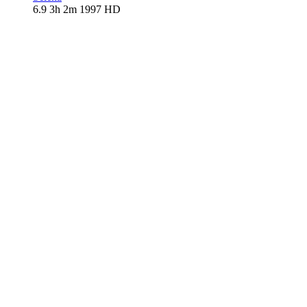
6.9
3h 2m
1997
HD