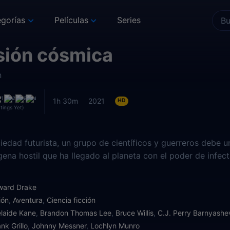
gorías
Películas
Series
sión cósmica
n
1h 30m
2021
HD
tings Yet)
iedad futurista, un grupo de científicos y guerreros debe u
ígena hostil que ha llegado al planeta con el poder de infec
ward Drake
ión
,
Aventura
,
Ciencia ficción
laide Kane
,
Brandon Thomas Lee
,
Bruce Willis
,
C.J. Perry Barnyashe
nk Grillo
,
Johnny Messner
,
Lochlyn Munro