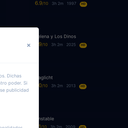
6.9
3h 2m
1997
HD
Selena y Los Dinos
7.9
3h 2m
2025
HD
os. Dichas
Daglicht
tro poder. Si
7.0
3h 2m
2013
HD
se publicidad
Unstable
6.1
3h 2m
2009
onalidades
HD