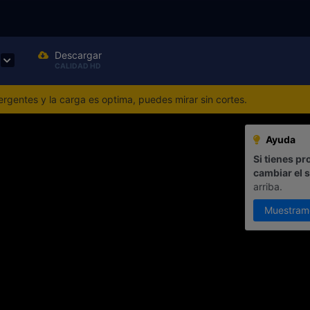
Descargar
CALIDAD HD
gentes y la carga es optima, puedes mirar sin cortes.
Ayuda
Si tienes pr
cambiar el 
arriba.
Muestram