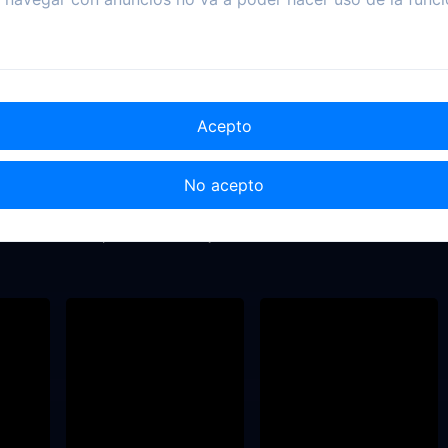
Acepto
No acepto
1967
2018
2007
lla
Operación Mar Rojo
El diario de los muertos