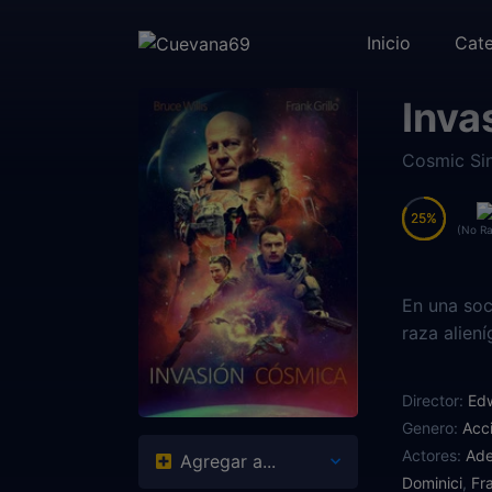
Inicio
Cate
Inva
Cosmic Si
25
25
(No Ra
En una soc
raza alien
Director:
Ed
Genero:
Acc
Actores:
Ade
Agregar a...
Dominici
,
Fra