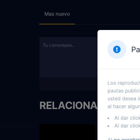
Mas nuevo
Pa
Los reproduct
pautas public
usted desea i
RELACIONADOS
al hacer algu
Al dar clic
Al dar clic
Al
no aceptar