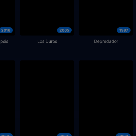
2016
2005
1987
ipsis
Los Duros
Depredador