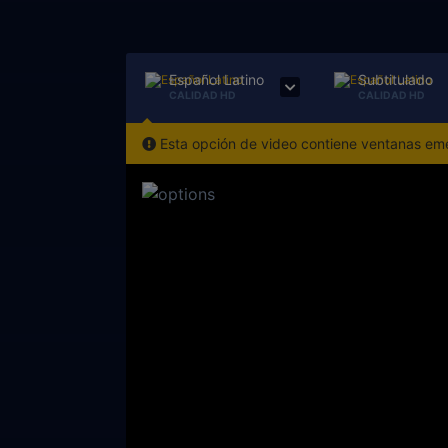
Español Latino
Subtitulado
CALIDAD HD
CALIDAD HD
Esta opción de video contiene ventanas emer