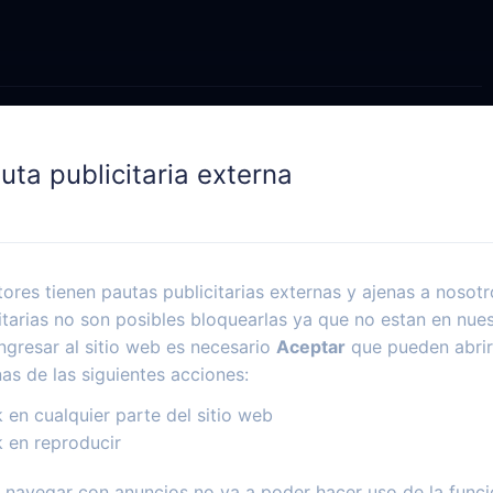
uta publicitaria externa
ores tienen pautas publicitarias externas y ajenas a nosotr
itarias no son posibles bloquearlas ya que no estan en nues
ngresar al sitio web es necesario
Aceptar
que pueden abrir
nas de las siguientes acciones:
k en cualquier parte del sitio web
k en reproducir
navegar con anuncios no va a poder hacer uso de la funci