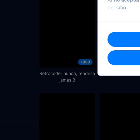
del sitio.
1990
Retroceder nunca, rendirse
El hijo de Godzi
jamás 3