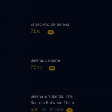
El secreto de Selena
7.1
HD
Selena: La serie
7.5
HD
Selena & Yolanda: The
Secrets Between Them
6
Feb. 17, 2024
HD