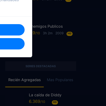
Enemigos Publicos
6.9
3h 2m
2009
HD
SERIES DESTACADAS
Recién Agregadas
Mas Populares
La caída de Diddy
6.369
HD